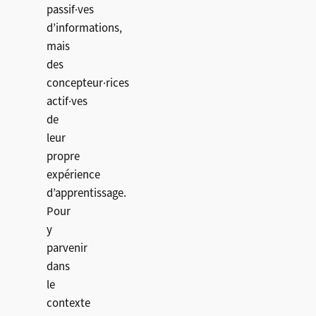
passif·ves
d’informations,
mais
des
concepteur·rices
actif·ves
de
leur
propre
expérience
d’apprentissage.
Pour
y
parvenir
dans
le
contexte