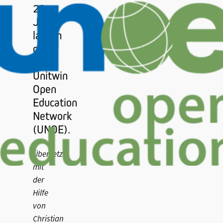
26
June,
launch
of
the
Unitwin
Open
Education
Network
(UNOE).
Übersetzt
mit
der
Hilfe
von
Christian