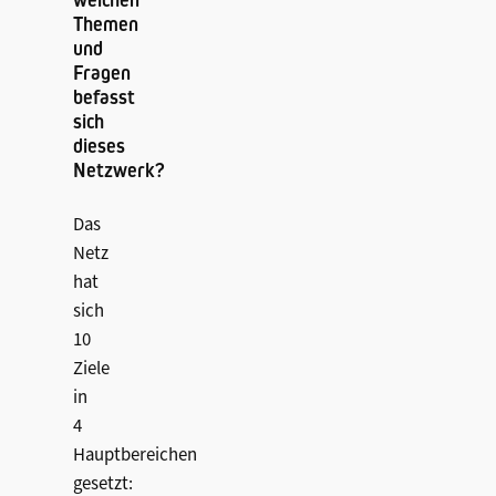
welchen
Themen
und
Fragen
befasst
sich
dieses
Netzwerk?
Das
Netz
hat
sich
10
Ziele
in
4
Hauptbereichen
gesetzt: