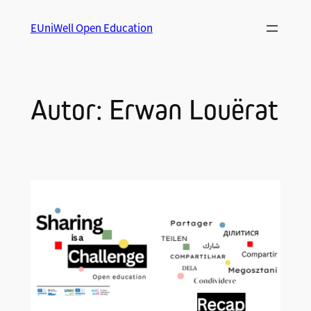
Saltar
EUniWell Open Education
al
contenido
Autor: Erwan Louërat