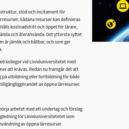
rastruktur, stöd och incitament för
resurser. Sådana resurser kan definieras
hålls kostnadsfritt och öppet för lärare,
ända och återanvända. Det yttersta syftet
m är jämlik och hållbar, och som ger
a.
d kollegor vid Linnéuniversitetet med
mer att krävas. Redan nu framgår det att
på utbildning eller fortbildning för både
tillgängliggörandet av öppna lärresurser.
börja arbetet med ett underlag och förslag
ägledning för Linnéuniversitetetet som
nvändning av öppna lärresurser.