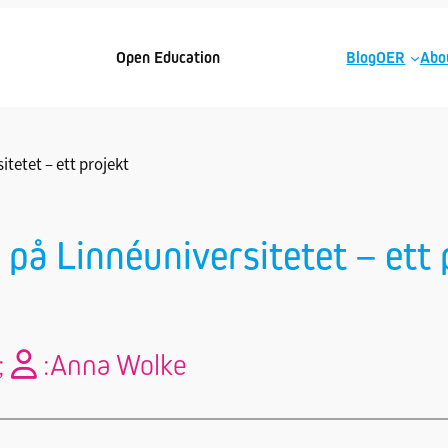
Open Education
Blog
OER
Abo
tetet – ett projekt
på Linnéuniversitetet – ett 
;
:
Anna Wolke