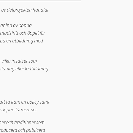
t av delprojekten handlar
vändning av öppna
tnadsfritt och öppet för
kapa en utbildning med
 vilka insatser som
ldning eller fortbildning
att ta fram en policy samt
 öppna lärresurser.
mer och traditioner som
producera och publicera