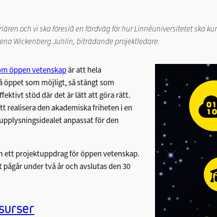
rriären och vi ska föreslå en färdväg för hur Linnéuniversitetet ska 
lena Wickenberg Juhlin, biträdande projektledare.
 om öppen vetenskap
är att hela
å öppet som möjligt, så stängt som
fektivt stöd där det är lätt att göra rätt.
tt realisera den akademiska friheten i en
 upplysningsidealet anpassat för den
om ett projektuppdrag för öppen vetenskap.
 pågår under två år och avslutas den 30
esurser