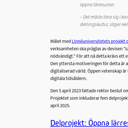
öppna lärresurser.
– Det måste löna sig i ka
delningskultur, säger He
Målet med
Linnéuniversitetets projekt
verksamheten ska präglas av devisen ”s
nödvändigt.” För att nå detta krävs ett ef
Den yttersta motiveringen för detta är a
digitaliserad värld. Öppen vetenskap är
digitala tidsåldern.
Den 5 april 2023 fattade rektor beslut 
Projektet som inkluderar fem delprojekt
april 2025.
Delprojekt: Öppna lärr