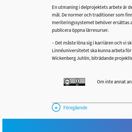
En utmaning i delprojektets arbete är de
mål. De normer och traditioner som fi
meriteringssystemet behöver ersättas a
publicera öppna lärresurser.
– Det måste löna sig i karriären och vi s
Linnéuniversitetet ska kunna arbeta för
Wickenberg Juhlin, biträdande projektl
Om inte annat an
←
Föregående