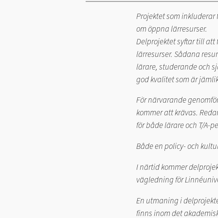
Projektet som inkluderar 
om öppna lärresurser.
Delprojektet syftar till a
lärresurser. Sådana resur
lärare, studerande och s
god kvalitet som är jämlik
För närvarande genomförs 
kommer att krävas. Redan
för både lärare och T/A-p
Både en policy- och kultu
I närtid kommer delprojek
vägledning för Linnéuniv
En utmaning i delprojekte
finns inom det akademisk