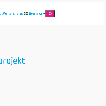
Search
ut
Writers’ area
Svenska
projekt