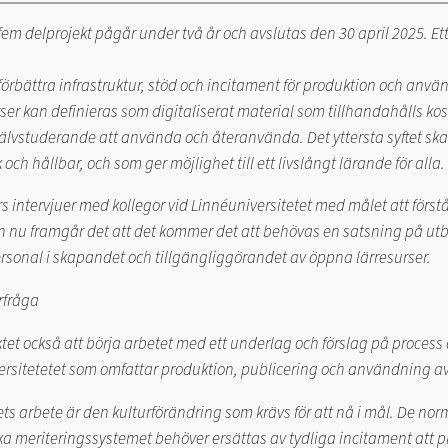
fem delprojekt pågår under två år och avslutas den 30 april 2025. Et
tt förbättra infrastruktur, stöd och incitament för produktion och an
ser kan definieras som digitaliserat material som tillhandahålls kos
jälvstuderande att använda och återanvända. Det yttersta syftet s
 och hållbar, och som ger möjlighet till ett livslångt lärande för alla.
intervjuer med kollegor vid Linnéuniversitetet med målet att förstå
 nu framgår det att det kommer det att behövas en satsning på utbi
ersonal i skapandet och tillgängliggörandet av öppna lärresurser.
rfråga
tet också att börja arbetet med ett underlag och förslag på process 
ersitetetet som omfattar produktion, publicering och användning av
ts arbete är den kulturförändring som krävs för att nå i mål. De nor
a meriteringssystemet behöver ersättas av tydliga incitament att 