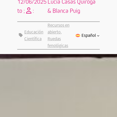
12/06/2025
Lucía Casas Quiroga
to ;
:
& Blanca Puig
Recursos en
Educación
abierto
, 
Español
Científica
Ruedas
fenológicas
Lucía
Casas-
Quiroga
y
Blanca
Puig
Facultad
de
Ciencias